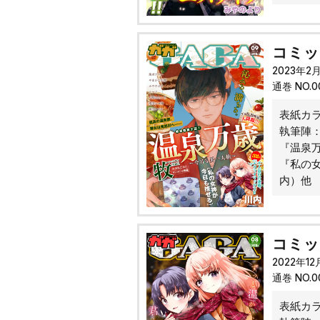
コミック
2023年2
通巻 NO.
表紙カ
執筆陣
『温泉
『私の
内）他
コミック
2022年1
通巻 NO.
表紙カ