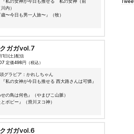
Twee
：『私の女神が今日も推せる 私の女神（前
（川内）
万歳〜今日も男一人旅〜』（牧）
ガガvol.7
0月1日(土)配信
007 定価498円（税込）
巻頭グラビア：かれしちゃん
：『私の女神が今日も推せる 西大路さんは可憐』
）
わせの鳥は何色』（やまびこ山脈）
たとボビー』（滑川ヌコ神）
ガガvol.6