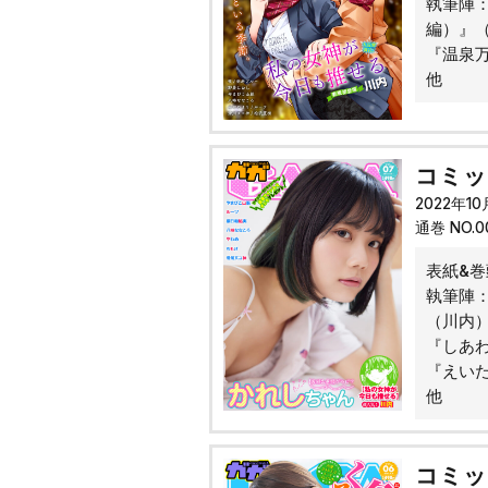
執筆陣
編）』
『温泉
他
コミック
2022年1
通巻 NO.
表紙&
執筆陣
（川内
『しあ
『えい
他
コミック