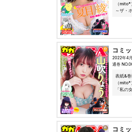
（mit
～ザ・
コミック
2022年4
通巻 NO.
表紙&巻
（mit
「私の
コミック