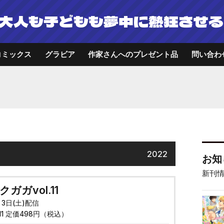
大人も子どもも夢中に熱狂させる
コミックス
グラビア
作家さんへのプレゼント品
問い合わ
2022
お知
新刊
ガガvol.11
月3日(土)配信
011 定価498円（税込）