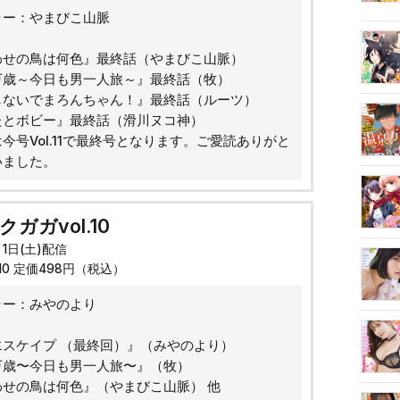
ラー：やまびこ山脈
：
わせの鳥は何色』最終話（やまびこ山脈）
万歳～今日も男一人旅～』最終話（牧）
しないでまろんちゃん！』最終話（ルーツ）
たとボビー』最終話（滑川ヌコ神）
今号Vol.11で最終号となります。ご愛読ありがと
いました。
ガガvol.10
月1日(土)配信
010 定価498円（税込）
ラー：みやのより
：
スケイプ （最終回）』（みやのより）
万歳〜今日も男一人旅〜』（牧）
わせの鳥は何色』（やまびこ山脈） 他