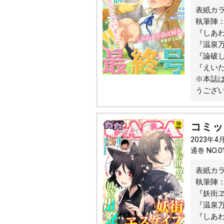
表紙カ
執筆陣
『しあ
『温泉
『論破
『えい
※本誌は
うござ
コミック
2023年4
通巻 NO.
表紙カ
執筆陣
『妖街ヱ
『温泉
『しあ