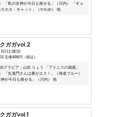
o*） 「私の女神が今日も推せる」（川内） 「ギョ
ホカホカ・キャット」（やわめ） 他
ガガvol.2
月2日(土)配信
002 定価498円（税込）
頭グラビア：山吹 りょう 「アドニスの箱庭」
o*） 「丸鬼門さんは裏がエス！」（海老ブルー）
女神が今日も推せる」（川内） 他
ガガvol.1