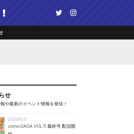
！
せ
ホーム
雑誌情報
連載一覧
コミックス
らせ
情報や最新のイベント情報を発信！
グラビア
2023/6/3
作家さんへのプレゼント
comicGAGA VOL.11 最終号 配信開
品
始