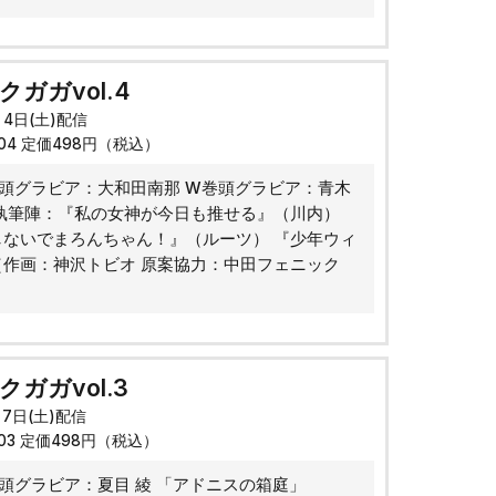
クガガvol.4
月4日(土)配信
004 定価498円（税込）
巻頭グラビア：大和田南那 W巻頭グラビア：青木
 執筆陣：『私の女神が今日も推せる』（川内）
しないでまろんちゃん！』（ルーツ） 『少年ウィ
（作画：神沢トビオ 原案協力：中田フェニック
ガガvol.3
月7日(土)配信
003 定価498円（税込）
頭グラビア：夏目 綾 「アドニスの箱庭」