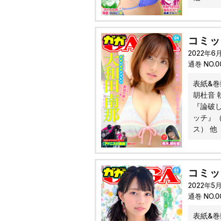
コミッ
2022年6
通巻 NO.
表紙&
胡杜音
『論破
ッチ』
ス） 他
コミック
2022年5
通巻 NO.
表紙&巻