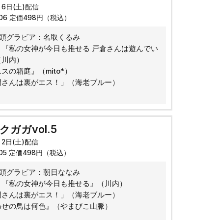
月6日(土)配信
006 定価498円（税込）
巻頭グラビア：名取くるみ
：『私の女神が今日も推せる 戸倉さんは遊んでい
（川内）
スの箱庭』（mito*）
門さんは裏がエス！」（海老ブルー）
ガガvol.5
月2日(土)配信
005 定価498円（税込）
巻頭グラビア：朝日ななみ
：『私の女神が今日も推せる』（川内）
門さんは裏がエス！」（海老ブルー）
わせの鳥は何色』（やまびこ山脈）