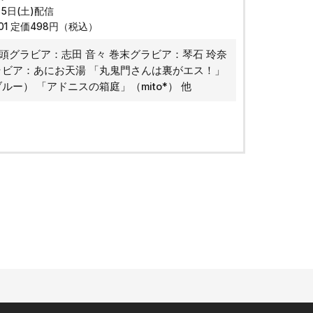
月5日(土)配信
001 定価498円（税込）
頭グラビア：志田 音々 巻末グラビア：琴石 玲奈
ラビア：あにお天湯 「丸鬼門さんは裏がエス！」
ルー） 「アドニスの箱庭」（mito*） 他