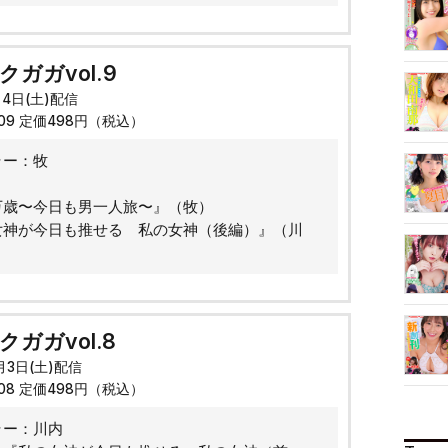
ガガvol.9
月4日(土)配信
009 定価498円（税込）
ラー：牧
：
万歳〜今日も男一人旅〜』（牧）
女神が今日も推せる 私の女神（後編）』（川
ガガvol.8
2月3日(土)配信
008 定価498円（税込）
ラー：川内