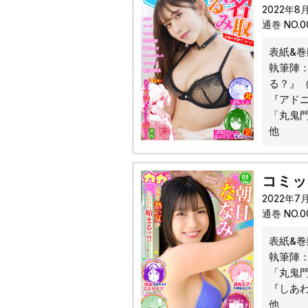
2022年8
通巻 NO.
表紙&
執筆陣
る？』
『アドニ
「丸鬼
他
コミック
2022年7
通巻 NO.
表紙&
執筆陣
「丸鬼
『しあ
他