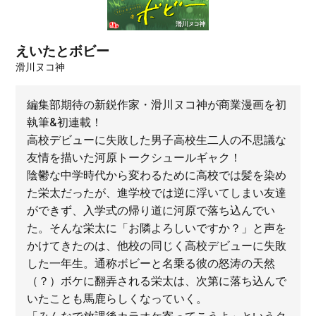
えいたとボビー
滑川ヌコ神
編集部期待の新鋭作家・滑川ヌコ神が商業漫画を初
執筆&初連載！
高校デビューに失敗した男子高校生二人の不思議な
友情を描いた河原トークシュールギャク！
陰鬱な中学時代から変わるために高校では髪を染め
た栄太だったが、進学校では逆に浮いてしまい友達
ができず、入学式の帰り道に河原で落ち込んでい
た。そんな栄太に「お隣よろしいですか？」と声を
かけてきたのは、他校の同じく高校デビューに失敗
した一年生。通称ボビーと名乗る彼の怒涛の天然
（？）ボケに翻弄される栄太は、次第に落ち込んで
いたことも馬鹿らしくなっていく。