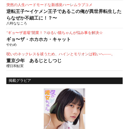
突然の人生ハードモードな新感覚ハーレムラブコメ
逆転王子〜イケメン王子であるこの俺が異世界転生した
らなぜか不細工に！？〜
八時ななころ
“ギョ〜ザ道場”開業！？ゆるい猫ちゃんが悩み事を解決☆
ギョ〜ザ・ホカホカ・キャット
やわめ
呪いのネックレスを祓うため、ハインとモリオンは戦いへ——。
董京少年 あるじとしつじ
櫻日和鮎実
掲載グラビア