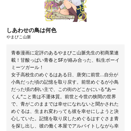
しあわせの鳥は何色
やまびこ山脈
青春漫画に定評のあるやまびこ山脈先生の初商業連
載！甘酸っぱい青春とSFが絡み合った、転生ボーイ
ミーツガール！
女子高校生のめぐるはある日、唐突に前世…自分が
小鳥だった頃の記憶を取り戻す。前世めぐるが小鳥
だった頃の飼い主で、この街のどこかにいる“あー
くん”こと青は不運体質。前世と今世の狭間の世界
で、青がこのままでは幸せになれないと聞かされた
めぐるは、生まれ変わっても彼を幸せにしようと決
心していた。記憶を取り戻しためぐるはすぐさま青
を探し出し、彼の働く本屋でアルバイトしながら幸