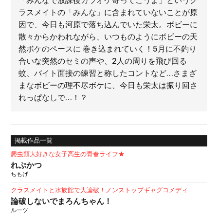
「みんなで放課後カラオケ寄ってこうよ」というク
ラスメイトの「みんな」に含まれていないことが原
因で、今日も河原で落ち込んでいた栄太。ボビーに
散々からかわれながら、いつものようにボビーの天
然ボケのペースに 巻き込まれていく！5月に不釣り
合いな突然のセミの声や、2人の周りを飛び回る
蚊、バイト面接の練習と称したコントなど…さまざ
まなボビーの理不尽ボケに、今日も栄太は振り回さ
れっぱなしで…！？
掲載作品一覧
爬虫類大好きな女子高生の青春ライフ★
れぷかつ
ちもげ
クラスメイトと水族館で大論破！ノンストップギャグコメディ
論破しないでまろんちゃん！
ルーツ