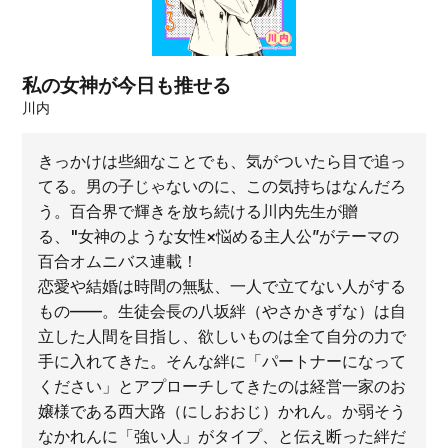
私の女神が今日も推せる
川内
きっかけは些細なことでも、気がついたら目で追っ
てる。男の子じゃないのに、この気持ちはなんだろ
う。百合界で輝きを放ち続ける川内先生が贈
る、"女神のような女性×悩める主人公”がテーマの
百合オムニバス連載！
恋愛や結婚は時間の無駄、一人で立てない人がする
もの——。生徒会長の八坂絆（やさかきずな）は自
立した人間を目指し、欲しいものは全て自分の力で
手に入れてきた。そんな絆に「パートナーになって
ください」とアプローチしてきたのは経営一家のお
嬢様である西大路（にしおおじ）かれん。か弱そう
なかれんに「強い人」がタイプ、と伝え断った絆だ