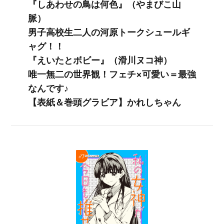
『しあわせの鳥は何色』（やまびこ山
脈）
男子高校生二人の河原トークシュールギ
ャグ！！
『えいたとボビー』（滑川ヌコ神）
唯一無二の世界観！フェチ×可愛い＝最強
なんです♪
【表紙＆巻頭グラビア】かれしちゃん