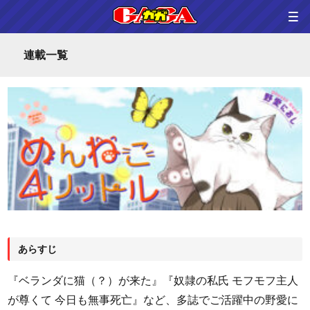
連載一覧
ホーム
雑誌情報
連載一覧
コミックス
グラビア
あらすじ
作家さんへのプレゼント品
『ベランダに猫（？）が来た』『奴隷の私氏 モフモフ主人
が尊くて 今日も無事死亡』など、多誌でご活躍中の野愛に
問い合わせ